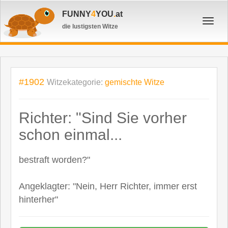
FUNNY
4
YOU
.
at
Toggl
die lustigsten Witze
navig
#1902
Witzekategorie:
gemischte Witze
Richter: "Sind Sie vorher
schon einmal...
bestraft worden?"
Angeklagter: "Nein, Herr Richter, immer erst
hinterher"