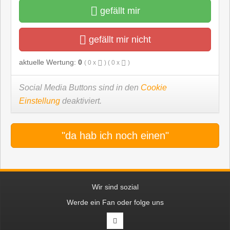
gefällt mir
gefällt mir nicht
aktuelle Wertung:
0
(
0
x
) (
0
x
)
Social Media Buttons sind in den
Cookie
Einstellung
deaktiviert.
"da hab ich noch einen"
Wir sind sozial
Werde ein Fan oder folge uns