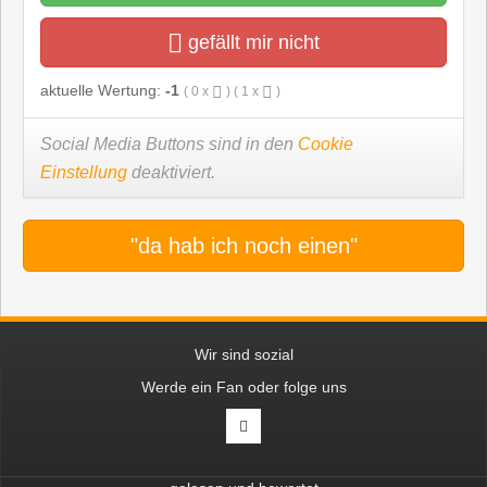
gefällt mir nicht
aktuelle Wertung:
-1
(
0
x
) (
1
x
)
Social Media Buttons sind in den
Cookie
Einstellung
deaktiviert.
"da hab ich noch einen"
Wir sind sozial
Werde ein Fan oder folge uns