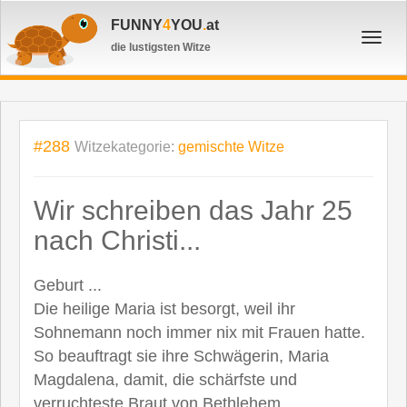
FUNNY
4
YOU
.
at
Toggl
die lustigsten Witze
navig
#288
Witzekategorie:
gemischte Witze
Wir schreiben das Jahr 25
nach Christi...
Geburt ...
Die heilige Maria ist besorgt, weil ihr
Sohnemann noch immer nix mit Frauen hatte.
So beauftragt sie ihre Schwägerin, Maria
Magdalena, damit, die schärfste und
verruchteste Braut von Bethlehem