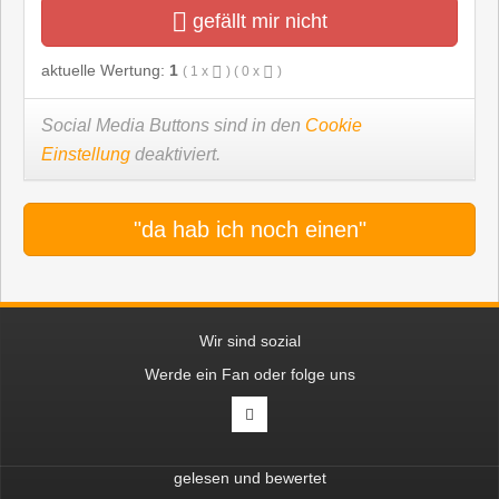
gefällt mir nicht
aktuelle Wertung:
1
(
1
x
) (
0
x
)
Social Media Buttons sind in den
Cookie
Einstellung
deaktiviert.
"da hab ich noch einen"
Wir sind sozial
Werde ein Fan oder folge uns
gelesen und bewertet