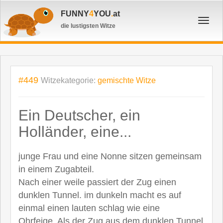
FUNNY
4
YOU
.
at
Toggl
die lustigsten Witze
navig
#449
Witzekategorie:
gemischte Witze
Ein Deutscher, ein
Holländer, eine...
junge Frau und eine Nonne sitzen gemeinsam
in einem Zugabteil.
Nach einer weile passiert der Zug einen
dunklen Tunnel. im dunkeln macht es auf
einmal einen lauten schlag wie eine
Ohrfeige. Als der Zug aus dem dunklen Tunnel