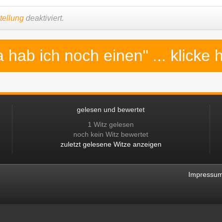
tellung
deaktiviert.
a hab ich noch einen"
... klicke 
gelesen und bewertet
1 Witz gelesen
noch kein Witz bewertet
zuletzt gelesene Witze anzeigen
Impressu