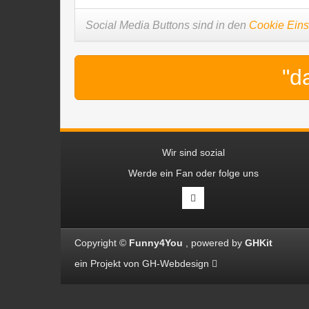
Social Media Buttons sind in den
Cookie Eins
"d
Wir sind sozial
Werde ein Fan oder folge uns
Copyright ©
Funny4You
powered by
GHKit
ein Projekt von
GH-Webdesign