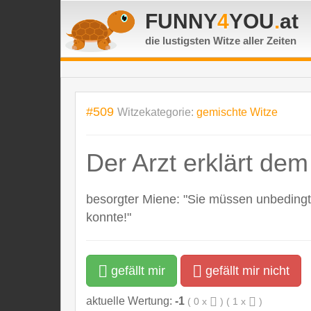
FUNNY
4
YOU
.
at
die lustigsten Witze
aller Zeiten
#509
Witzekategorie:
gemischte Witze
Der Arzt erklärt dem 
besorgter Miene: "Sie müssen unbedingt m
konnte!"
gefällt mir
gefällt mir nicht
aktuelle Wertung:
-1
(
0
x
) (
1
x
)