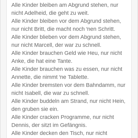
Alle Kinder bleiben am Abgrund stehen, nur
nicht Adelheid, die geht zu weit.
Alle Kinder bleiben vor dem Abgrund stehen,
nur nicht Britt, die macht noch ′nen Schritt.
Alle Kinder blieben vor dem Abgrund stehen,
nur nicht Marcell, der war zu schnell.
Alle Kinder brauchen Geld wie Heu, nur nicht
Anke, die hat eine Tante.
Alle Kinder brauchen was zu essen, nur nicht
Annette, die nimmt ′ne Tablette.
Alle Kinder bremsten vor dem Bahndamm, nur
nicht Isabell, die war zu schnell.
Alle Kinder buddeln am Strand, nur nicht Hein,
den gruben sie ein.
Alle Kinder cracken Programme, nur nicht
Dennis, der sitzt im Gefängnis.
Alle Kinder decken den Tisch, nur nicht