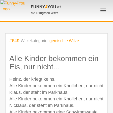
FUNNY
4
YOU
.
at
Toggl
die lustigsten Witze
navig
#649
Witzekategorie:
gemischte Witze
Alle Kinder bekommen ein
Eis, nur nicht...
Heinz, der kriegt keins.
Alle Kinder bekommen ein Knöllchen, nur nicht
Klaus, der steht im Parkhaus.
Alle Kinder bekommen ein Knöllchen, nur nicht
Nicklaus, der steht im Parkhaus.
Alle Kinder bekommen eine Schwimmweste,