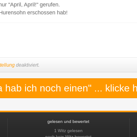
ur "April, April!" gerufen.
 Hurensohn erschossen hab!
tellung
deaktiviert.
a hab ich noch einen"
... klicke 
gelesen und bewertet
1 Witz gelesen
noch kein Witz bewertet