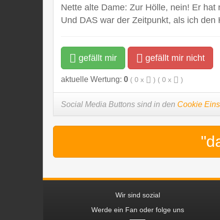
Nette alte Dame: Zur Hölle, nein! Er hat n
Und DAS war der Zeitpunkt, als ich den
gefällt mir
gefällt mir nicht
aktuelle Wertung:
0
(
0
x
) (
0
x
)
Social Media Buttons sind in den
Cookie Eins
"d
Wir sind sozial
Werde ein Fan oder folge uns