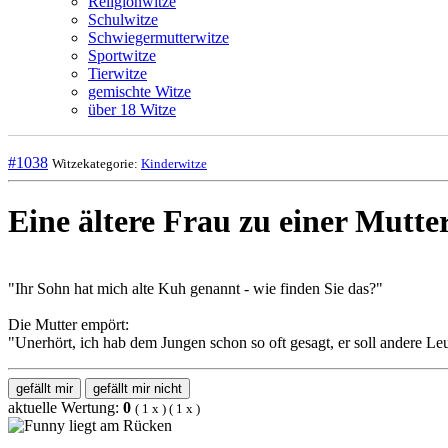
Religionwitze
Schulwitze
Schwiegermutterwitze
Sportwitze
Tierwitze
gemischte Witze
über 18 Witze
#1038
Witzekategorie:
Kinderwitze
Eine ältere Frau zu einer Mutter:
"Ihr Sohn hat mich alte Kuh genannt - wie finden Sie das?"
Die Mutter empört:
"Unerhört, ich hab dem Jungen schon so oft gesagt, er soll andere Le
gefällt mir
gefällt mir nicht
aktuelle Wertung:
0
(
1
x
) (
1
x
)