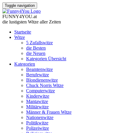
Toggle navigation
FUNNY
4
YOU
.
at
die lustigsten Witze
aller Zeiten
Startseite
Witze
5 Zufallswitze
die Besten
die Neuen
Kategorien Übersicht
Kategorien
Beamtenwitze
Berufewitze
Blondienenwitze
Chuck Norris Witze
Computerwitze
Kinderwitze
Mantawitze
Militärwitze
Männer & Frauen Witze
Nationenwitze
Politikwitze
Polizeiwitze