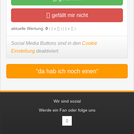
gefällt mir nicht
aktuelle Wertung:
0
(
1
x
) (
1
x
)
Social Media Buttons sind in den
Cookie
Einstellung
deaktiviert.
"da hab ich noch einen"
Wir sind sozial
Werde ein Fan oder folge uns