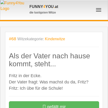
FUNNY
4
YOU
.
at
Toggl
die lustigsten Witze
navig
#68
Witzekategorie:
Kinderwitze
Als der Vater nach hause
kommt, steht...
Fritz in der Ecke.
Der Vater fragt: Was machst du da, Fritz?
Fritz: Ich übe für die Schule!
gefällt mir