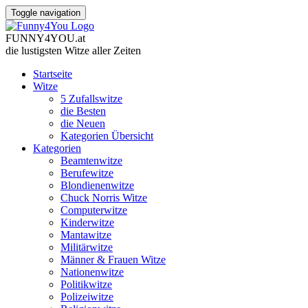
Toggle navigation
FUNNY
4
YOU
.
at
die lustigsten Witze
aller Zeiten
Startseite
Witze
5 Zufallswitze
die Besten
die Neuen
Kategorien Übersicht
Kategorien
Beamtenwitze
Berufewitze
Blondienenwitze
Chuck Norris Witze
Computerwitze
Kinderwitze
Mantawitze
Militärwitze
Männer & Frauen Witze
Nationenwitze
Politikwitze
Polizeiwitze