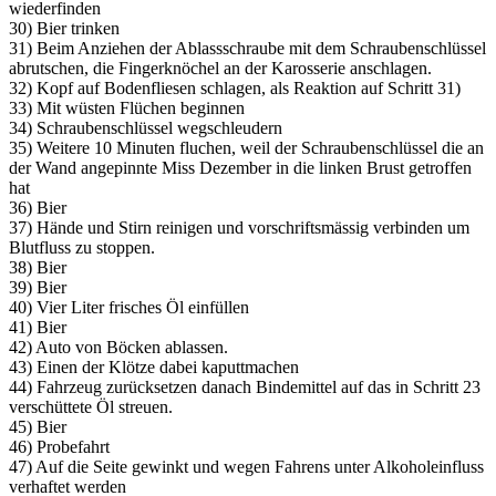
wiederfinden
30) Bier trinken
31) Beim Anziehen der Ablassschraube mit dem Schraubenschlüssel
abrutschen, die Fingerknöchel an der Karosserie anschlagen.
32) Kopf auf Bodenfliesen schlagen, als Reaktion auf Schritt 31)
33) Mit wüsten Flüchen beginnen
34) Schraubenschlüssel wegschleudern
35) Weitere 10 Minuten fluchen, weil der Schraubenschlüssel die an
der Wand angepinnte Miss Dezember in die linken Brust getroffen
hat
36) Bier
37) Hände und Stirn reinigen und vorschriftsmässig verbinden um
Blutfluss zu stoppen.
38) Bier
39) Bier
40) Vier Liter frisches Öl einfüllen
41) Bier
42) Auto von Böcken ablassen.
43) Einen der Klötze dabei kaputtmachen
44) Fahrzeug zurücksetzen danach Bindemittel auf das in Schritt 23
verschüttete Öl streuen.
45) Bier
46) Probefahrt
47) Auf die Seite gewinkt und wegen Fahrens unter Alkoholeinfluss
verhaftet werden