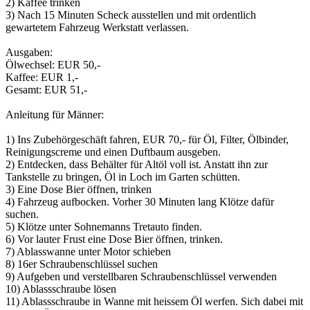
2) Kaffee trinken
3) Nach 15 Minuten Scheck ausstellen und mit ordentlich
gewartetem Fahrzeug Werkstatt verlassen.
Ausgaben:
Ölwechsel: EUR 50,-
Kaffee: EUR 1,-
Gesamt: EUR 51,-
Anleitung für Männer:
1) Ins Zubehörgeschäft fahren, EUR 70,- für Öl, Filter, Ölbinder,
Reinigungscreme und einen Duftbaum ausgeben.
2) Entdecken, dass Behälter für Altöl voll ist. Anstatt ihn zur
Tankstelle zu bringen, Öl in Loch im Garten schütten.
3) Eine Dose Bier öffnen, trinken
4) Fahrzeug aufbocken. Vorher 30 Minuten lang Klötze dafür
suchen.
5) Klötze unter Sohnemanns Tretauto finden.
6) Vor lauter Frust eine Dose Bier öffnen, trinken.
7) Ablasswanne unter Motor schieben
8) 16er Schraubenschlüssel suchen
9) Aufgeben und verstellbaren Schraubenschlüssel verwenden
10) Ablassschraube lösen
11) Ablassschraube in Wanne mit heissem Öl werfen. Sich dabei mit