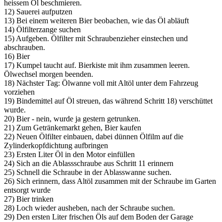
heissem Öl beschmieren.
12) Sauerei aufputzen
13) Bei einem weiteren Bier beobachen, wie das Öl abläuft
14) Ölfilterzange suchen
15) Aufgeben. Ölfilter mit Schraubenzieher einstechen und
abschrauben.
16) Bier
17) Kumpel taucht auf. Bierkiste mit ihm zusammen leeren.
Ölwechsel morgen beenden.
18) Nächster Tag: Ölwanne voll mit Altöl unter dem Fahrzeug
vorziehen
19) Bindemittel auf Öl streuen, das während Schritt 18) verschüttet
wurde.
20) Bier - nein, wurde ja gestern getrunken.
21) Zum Getränkemarkt gehen, Bier kaufen
22) Neuen Ölfilter einbauen, dabei dünnen Ölfilm auf die
Zylinderkopfdichtung aufbringen
23) Ersten Liter Öl in den Motor einfüllen
24) Sich an die Ablassschraube aus Schritt 11 erinnern
25) Schnell die Schraube in der Ablasswanne suchen.
26) Sich erinnern, dass Altöl zusammen mit der Schraube im Garten
entsorgt wurde
27) Bier trinken
28) Loch wieder ausheben, nach der Schraube suchen.
29) Den ersten Liter frischen Öls auf dem Boden der Garage