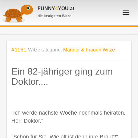
FUNNY
4
YOU
.
at
Toggl
die lustigsten Witze
navig
#1161
Witzekategorie:
Männer & Frauen Witze
Ein 82-jähriger ging zum
Doktor....
"Ich werde nächste Woche nochmals heiraten,
Herr Doktor."
"Schön für Sie. Wie alt ist denn ihre Braut?"