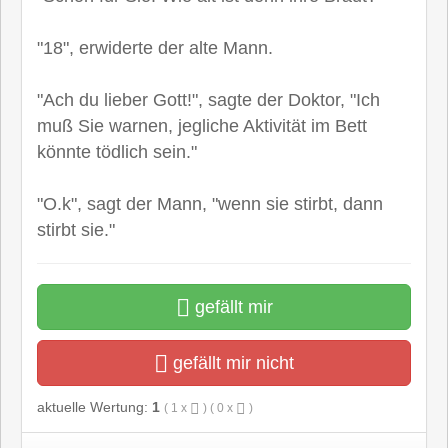
"18", erwiderte der alte Mann.
"Ach du lieber Gott!", sagte der Doktor, "Ich
muß Sie warnen, jegliche Aktivität im Bett
könnte tödlich sein."
"O.k", sagt der Mann, "wenn sie stirbt, dann
stirbt sie."
gefällt mir
gefällt mir nicht
aktuelle Wertung:
1
(
1
x
) (
0
x
)