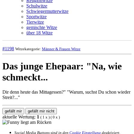
Religionwitze
Schulwitze
Schwiegermutterwitze
Sportwitze
Tierwitze
gemischte Witze
über 18 Witze
#1198
Witzekategorie:
Männer & Frauen Witze
Das junge Ehepaar: "Na, wie
schmeckt...
Dir denn heute das Mittagessen?" "Warum, suchst Du schon wieder
Streit?..."
gefällt mir
gefällt mir nicht
aktuelle Wertung:
1
(
1
x
) (
0
x
)
Social Media Buttons sind in den
Cookie Einstellung
deaktiviert.