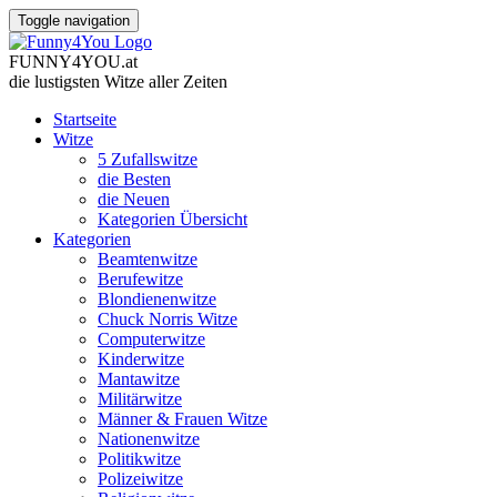
Toggle navigation
FUNNY
4
YOU
.
at
die lustigsten Witze
aller Zeiten
Startseite
Witze
5 Zufallswitze
die Besten
die Neuen
Kategorien Übersicht
Kategorien
Beamtenwitze
Berufewitze
Blondienenwitze
Chuck Norris Witze
Computerwitze
Kinderwitze
Mantawitze
Militärwitze
Männer & Frauen Witze
Nationenwitze
Politikwitze
Polizeiwitze