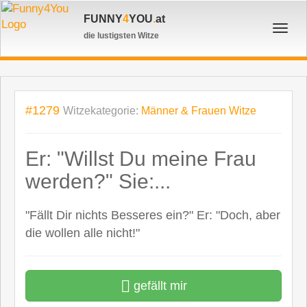
FUNNY
4
YOU
.
at
Toggl
die lustigsten Witze
navig
#1279
Witzekategorie:
Männer & Frauen Witze
Er: "Willst Du meine Frau
werden?" Sie:...
"Fällt Dir nichts Besseres ein?" Er: "Doch, aber
die wollen alle nicht!"
gefällt mir