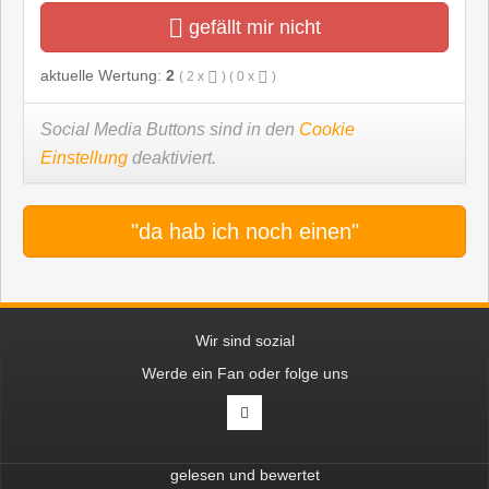
gefällt mir nicht
aktuelle Wertung:
2
(
2
x
) (
0
x
)
Social Media Buttons sind in den
Cookie
Einstellung
deaktiviert.
"da hab ich noch einen"
Wir sind sozial
Werde ein Fan oder folge uns
gelesen und bewertet