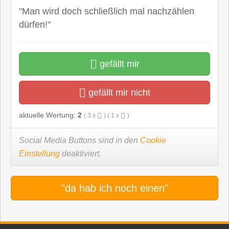
"Man wird doch schließlich mal nachzählen
dürfen!"
gefällt mir
gefällt mir nicht
aktuelle Wertung:
2
(
3
x
) (
1
x
)
Social Media Buttons sind in den
Cookie
Einstellung
deaktiviert.
"da hab ich noch einen"