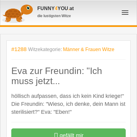
FUNNY
4
YOU
.
at
Toggl
die lustigsten Witze
navig
#1288
Witzekategorie:
Männer & Frauen Witze
Eva zur Freundin: "Ich
muss jetzt...
höllisch aufpassen, dass ich kein Kind kriege!"
Die Freundin: "Wieso, ich denke, dein Mann ist
sterilisiert?" Eva: "Eben!"
gefällt mir