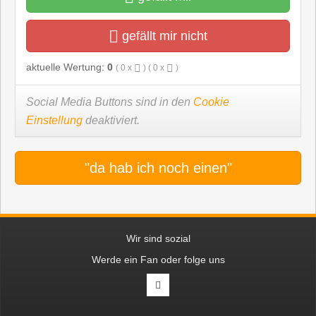
gefällt mir nicht
aktuelle Wertung:
0
(
0
x
) (
0
x
)
Social Media Buttons sind in den
Cookie
Einstellung
deaktiviert.
"da hab ich noch einen"
Wir sind sozial
Werde ein Fan oder folge uns