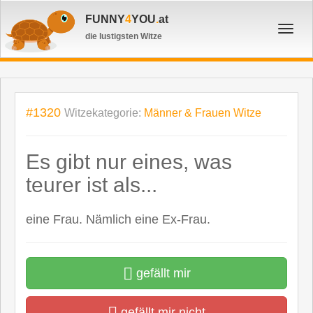
FUNNY
4
YOU
.
at
Toggl
die lustigsten Witze
navig
#1320
Witzekategorie:
Männer & Frauen Witze
Es gibt nur eines, was
teurer ist als...
eine Frau. Nämlich eine Ex-Frau.
gefällt mir
gefällt mir nicht