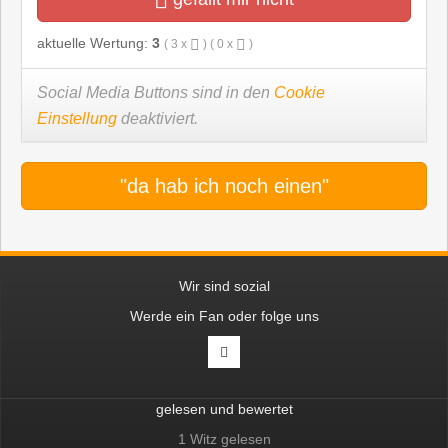
aktuelle Wertung:
3
(
3
x
) (
0
x
)
Social Media Buttons sind in den
Cookie
Einstellung
deaktiviert.
"da hab ich noch einen"
Wir sind sozial
Werde ein Fan oder folge uns
gelesen und bewertet
1 Witz gelesen