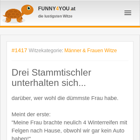
FUNNY
4
YOU
.
at
Toggl
die lustigsten Witze
navig
#1417
Witzekategorie:
Männer & Frauen Witze
Drei Stammtischler
unterhalten sich...
darüber, wer wohl die dümmste Frau habe.
Meint der erste:
"Meine Frau brachte neulich 4 Winterreifen mit
Felgen nach Hause, obwohl wir gar kein Auto
haben!"