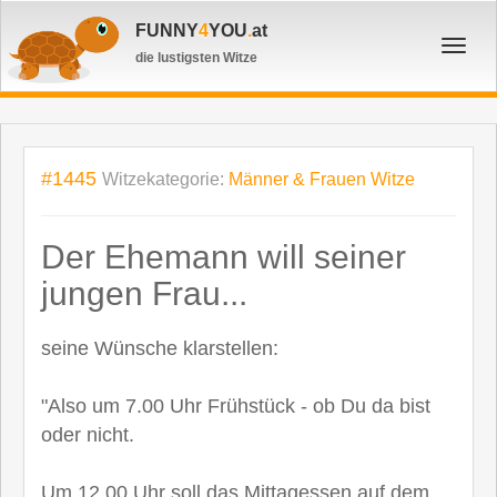
FUNNY
4
YOU
.
at
Toggl
die lustigsten Witze
navig
#1445
Witzekategorie:
Männer & Frauen Witze
Der Ehemann will seiner
jungen Frau...
seine Wünsche klarstellen:
"Also um 7.00 Uhr Frühstück - ob Du da bist
oder nicht.
Um 12.00 Uhr soll das Mittagessen auf dem