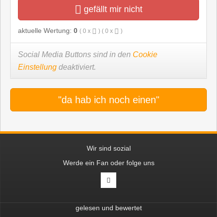
gefällt mir nicht
aktuelle Wertung:
0
(
0
x
) (
0
x
)
Social Media Buttons sind in den
Cookie
Einstellung
deaktiviert.
"da hab ich noch einen"
Wir sind sozial
Werde ein Fan oder folge uns
gelesen und bewertet