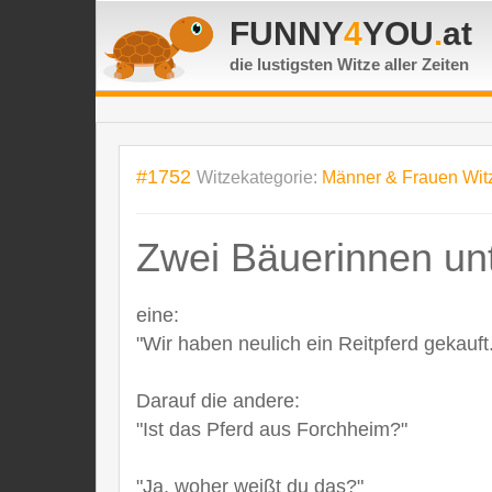
FUNNY
4
YOU
.
at
die lustigsten Witze
aller Zeiten
#1752
Witzekategorie:
Männer & Frauen Wit
Zwei Bäuerinnen unte
eine:
"Wir haben neulich ein Reitpferd gekauft.
Darauf die andere:
"Ist das Pferd aus Forchheim?"
"Ja, woher weißt du das?"