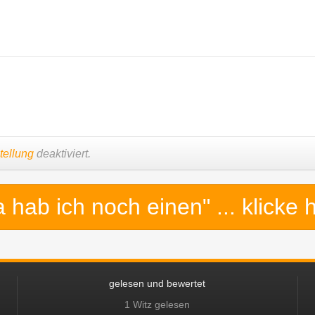
tellung
deaktiviert.
a hab ich noch einen"
... klicke 
gelesen und bewertet
1 Witz gelesen