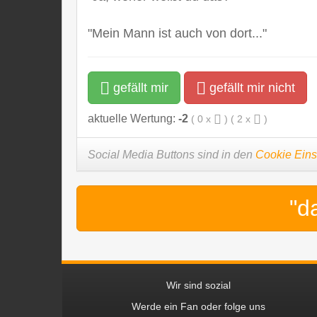
"Mein Mann ist auch von dort..."
gefällt mir
gefällt mir nicht
aktuelle Wertung:
-2
(
0
x
) (
2
x
)
Social Media Buttons sind in den
Cookie Eins
"d
Wir sind sozial
Werde ein Fan oder folge uns