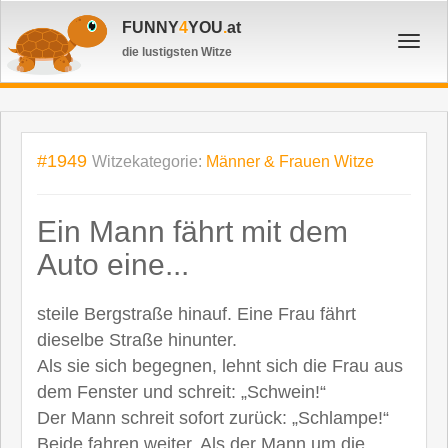
FUNNY
4
YOU
.
at
Toggl
die lustigsten Witze
navig
#1949
Witzekategorie:
Männer & Frauen Witze
Ein Mann fährt mit dem
Auto eine...
steile Bergstraße hinauf. Eine Frau fährt
dieselbe Straße hinunter.
Als sie sich begegnen, lehnt sich die Frau aus
dem Fenster und schreit: „Schwein!“
Der Mann schreit sofort zurück: „Schlampe!“
Beide fahren weiter. Als der Mann um die