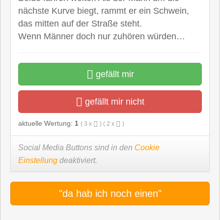
nächste Kurve biegt, rammt er ein Schwein,
das mitten auf der Straße steht.
Wenn Männer doch nur zuhören würden…
gefällt mir
gefällt mir nicht
aktuelle Wertung:
1
(
3
x
) (
2
x
)
Social Media Buttons sind in den
Cookie
Einstellung
deaktiviert.
"da hab ich noch einen"