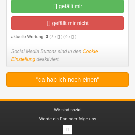
gefällt mir
gefällt mir nicht
aktuelle Wertung:
3
(
3
x
) (
0
x
)
Social Media Buttons sind in den
Cookie
Einstellung
deaktiviert.
"da hab ich noch einen"
Wir sind sozial
Werde ein Fan oder folge uns