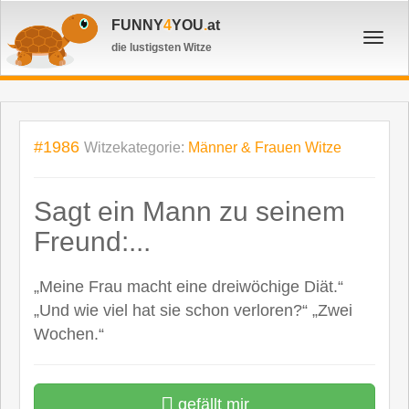
FUNNY
4
YOU
.
at
Toggl
die lustigsten Witze
navig
#1986
Witzekategorie:
Männer & Frauen Witze
Sagt ein Mann zu seinem
Freund:...
„Meine Frau macht eine dreiwöchige Diät.“
„Und wie viel hat sie schon verloren?“ „Zwei
Wochen.“
gefällt mir