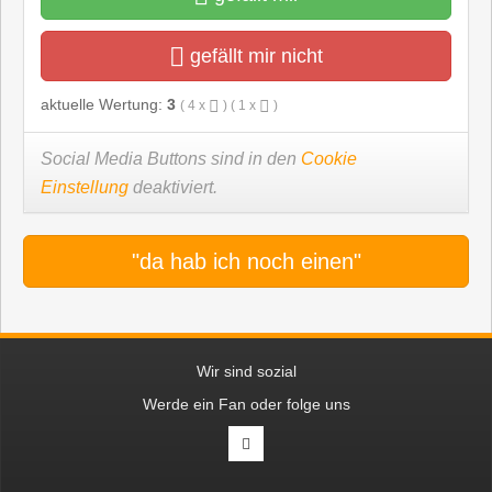
gefällt mir nicht
aktuelle Wertung:
3
(
4
x
) (
1
x
)
Social Media Buttons sind in den
Cookie
Einstellung
deaktiviert.
"da hab ich noch einen"
Wir sind sozial
Werde ein Fan oder folge uns