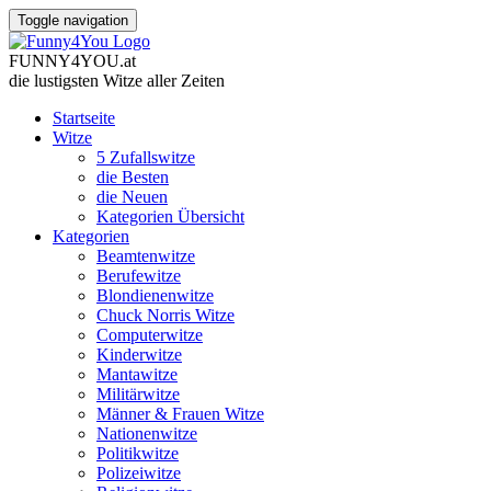
Toggle navigation
FUNNY
4
YOU
.
at
die lustigsten Witze
aller Zeiten
Startseite
Witze
5 Zufallswitze
die Besten
die Neuen
Kategorien Übersicht
Kategorien
Beamtenwitze
Berufewitze
Blondienenwitze
Chuck Norris Witze
Computerwitze
Kinderwitze
Mantawitze
Militärwitze
Männer & Frauen Witze
Nationenwitze
Politikwitze
Polizeiwitze