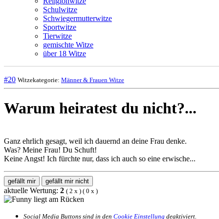
Religionwitze
Schulwitze
Schwiegermutterwitze
Sportwitze
Tierwitze
gemischte Witze
über 18 Witze
#20
Witzekategorie:
Männer & Frauen Witze
Warum heiratest du nicht?...
Ganz ehrlich gesagt, weil ich dauernd an deine Frau denke.
Was? Meine Frau! Du Schuft!
Keine Angst! Ich fürchte nur, dass ich auch so eine erwische...
gefällt mir
gefällt mir nicht
aktuelle Wertung:
2
(
2
x
) (
0
x
)
Social Media Buttons sind in den
Cookie Einstellung
deaktiviert.