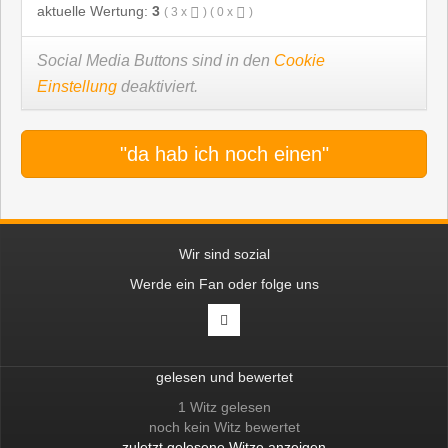
aktuelle Wertung:
3
(
3
x
) (
0
x
)
Social Media Buttons sind in den
Cookie
Einstellung
deaktiviert.
"da hab ich noch einen"
Wir sind sozial
Werde ein Fan oder folge uns
gelesen und bewertet
1 Witz gelesen
noch kein Witz bewertet
zuletzt gelesene Witze anzeigen