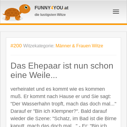
FUNNY
4
YOU
.
at
Toggl
die lustigsten Witze
navig
#200
Witzekategorie:
Männer & Frauen Witze
Das Ehepaar ist nun schon
eine Weile...
verheiratet und es kommt wie es kommen
muß. Er kommt nach Hause er und Sie sagt:
"Der Wasserhahn tropft, mach das doch mal..."
Darauf er "Bin ich Klempner?". Bald darauf
wieder die Szene: "Schatz, im Bad ist die Birne
kaputt, mach das doch mal..." - Er: "Bin ich