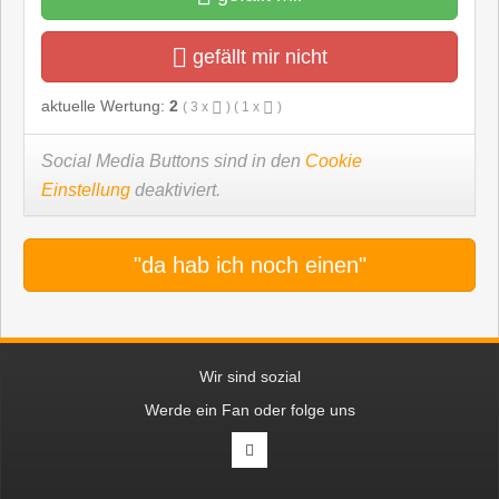
gefällt mir nicht
aktuelle Wertung:
2
(
3
x
) (
1
x
)
Social Media Buttons sind in den
Cookie
Einstellung
deaktiviert.
"da hab ich noch einen"
Wir sind sozial
Werde ein Fan oder folge uns