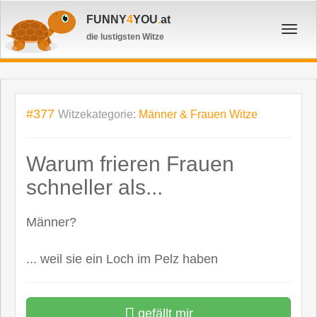
FUNNY
4
YOU
.
at
Toggl
die lustigsten Witze
navig
#377
Witzekategorie:
Männer & Frauen Witze
Warum frieren Frauen
schneller als...
Männer?
... weil sie ein Loch im Pelz haben
gefällt mir