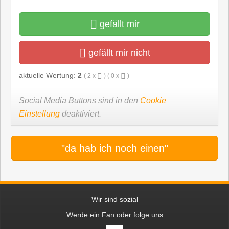
gefällt mir
gefällt mir nicht
aktuelle Wertung:
2
(
2
x
) (
0
x
)
Social Media Buttons sind in den
Cookie
Einstellung
deaktiviert.
"da hab ich noch einen"
Wir sind sozial
Werde ein Fan oder folge uns