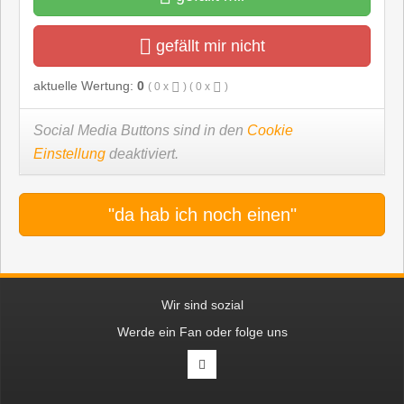
gefällt mir nicht
aktuelle Wertung:
0
(
0
x
) (
0
x
)
Social Media Buttons sind in den
Cookie
Einstellung
deaktiviert.
"da hab ich noch einen"
Wir sind sozial
Werde ein Fan oder folge uns