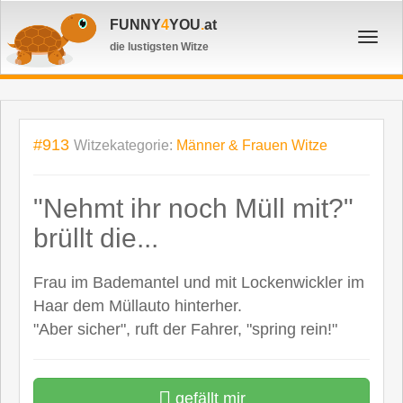
FUNNY
4
YOU
.
at
Toggl
die lustigsten Witze
navig
#913
Witzekategorie:
Männer & Frauen Witze
"Nehmt ihr noch Müll mit?"
brüllt die...
Frau im Bademantel und mit Lockenwickler im
Haar dem Müllauto hinterher.
"Aber sicher", ruft der Fahrer, "spring rein!"
gefällt mir