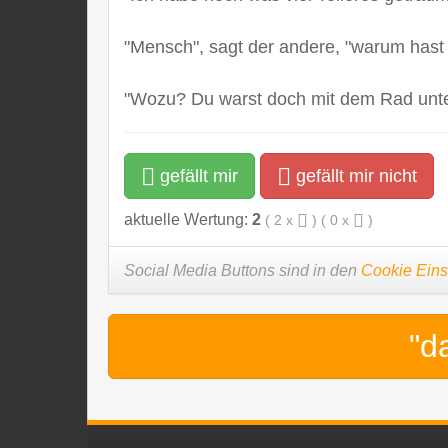
"Mensch", sagt der andere, "warum hast
"Wozu? Du warst doch mit dem Rad unt
gefällt mir
gefällt mir nicht
aktuelle Wertung:
2
(
2
x
) (
0
x
)
Social Media Buttons sind in den
Cookie Eins
"d