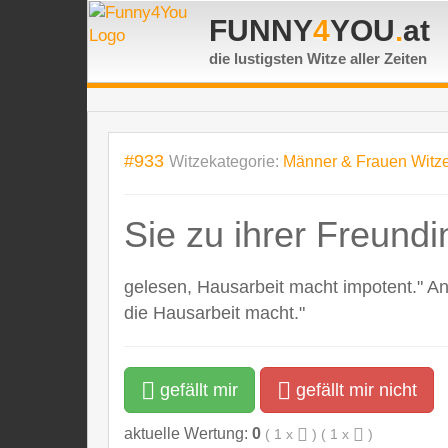
FUNNY
4
YOU
.
at
die lustigsten Witze
aller Zeiten
#933
Witzekategorie:
Männer & Frauen Witz
Sie zu ihrer Freundin
gelesen, Hausarbeit macht impotent." Ant
die Hausarbeit macht."
gefällt mir
gefällt mir nicht
aktuelle Wertung:
0
(
1
x
) (
1
x
)