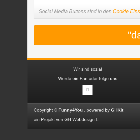
Social Media Buttons sind in den
Cookie Eins
"d
Wir sind sozial
Werde ein Fan oder folge uns
Copyright ©
Funny4You
powered by
GHKit
ein Projekt von
GH-Webdesign