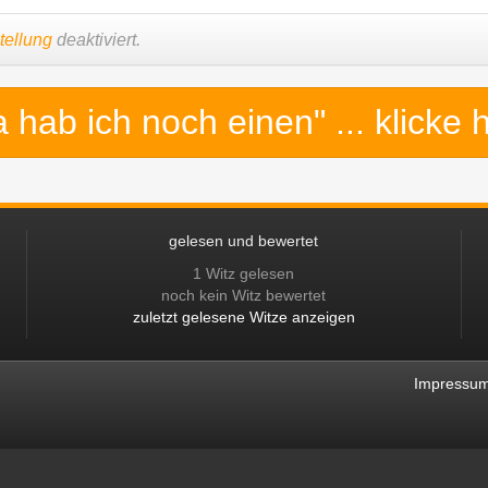
tellung
deaktiviert.
a hab ich noch einen"
... klicke 
gelesen und bewertet
1 Witz gelesen
noch kein Witz bewertet
zuletzt gelesene Witze anzeigen
Impressu