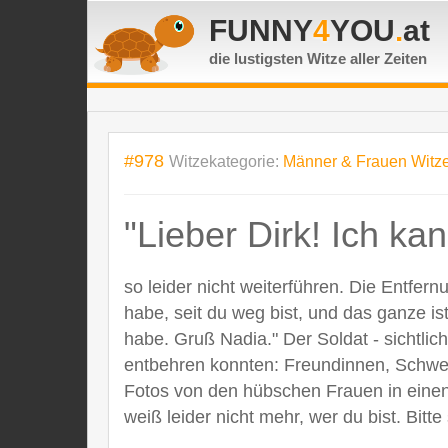
FUNNY
4
YOU
.
at
die lustigsten Witze
aller Zeiten
#978
Witzekategorie:
Männer & Frauen Witz
"Lieber Dirk! Ich ka
so leider nicht weiterführen. Die Entfer
habe, seit du weg bist, und das ganze is
habe. Gruß Nadia." Der Soldat - sichtlic
entbehren konnten: Freundinnen, Schwes
Fotos von den hübschen Frauen in einen 
weiß leider nicht mehr, wer du bist. Bitt