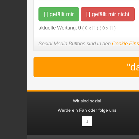
gefällt mir
gefällt mir nicht
aktuelle Wertung:
0
(
0
x
) (
0
x
)
Social Media Buttons sind in den
Cookie Eins
"d
Wir sind sozial
Werde ein Fan oder folge uns