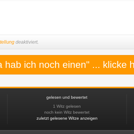
tellung
deaktiviert.
a hab ich noch einen"
... klicke 
gelesen und bewertet
1 Witz gelesen
noch kein Witz bewertet
zuletzt gelesene Witze anzeigen