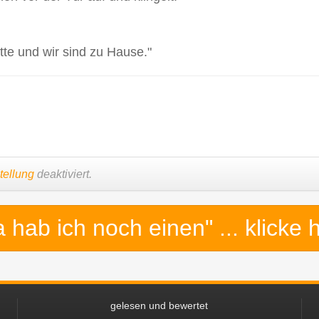
tte und wir sind zu Hause."
tellung
deaktiviert.
a hab ich noch einen"
... klicke 
gelesen und bewertet