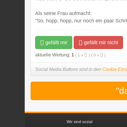
Als seine Frau aufmacht:
"So, hopp, hopp, nur noch ein paar Schri
gefällt mir
gefällt mir nicht
aktuelle Wertung:
1
(
1
x
) (
0
x
)
Social Media Buttons sind in den
Cookie Eins
"d
Wir sind sozial