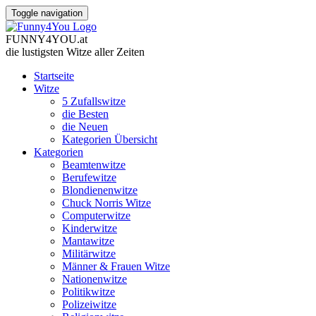
Toggle navigation
FUNNY
4
YOU
.
at
die lustigsten Witze
aller Zeiten
Startseite
Witze
5 Zufallswitze
die Besten
die Neuen
Kategorien Übersicht
Kategorien
Beamtenwitze
Berufewitze
Blondienenwitze
Chuck Norris Witze
Computerwitze
Kinderwitze
Mantawitze
Militärwitze
Männer & Frauen Witze
Nationenwitze
Politikwitze
Polizeiwitze