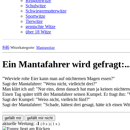
Religionwitze
Schulwitze
Schwiegermutterwitze
Sportwitze
Tierwitze
gemischte Witze
über 18 Witze
#46
Witzekategorie:
Mantawitze
Ein Mantafahrer wird gefragt:..
"Wieviele rohe Eier kann man auf nüchternen Magen essen?"
Sagt der Mantafahrer: "Weiss nicht, vielleicht drei?"
Man klärt ich auf: "Nur eins, denn danach hat man ja keinen nüchte
Einen Tag später trifft der Mantafahrer seinen Kumpel. Er fragt ihn
Sagt der Kumpel: "Weiss nicht, vielleicht fünf?"
Sagt der Mantafahrer: "Schade, hättest drei gesagt, hätte ich einen Wi
gefällt mir
gefällt mir nicht
aktuelle Wertung:
-1
(
0
x
) (
1
x
)