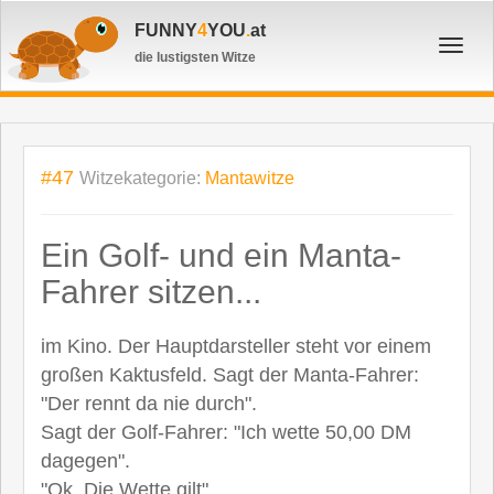
FUNNY
4
YOU
.
at
Toggl
die lustigsten Witze
navig
#47
Witzekategorie:
Mantawitze
Ein Golf- und ein Manta-
Fahrer sitzen...
im Kino. Der Hauptdarsteller steht vor einem
großen Kaktusfeld. Sagt der Manta-Fahrer:
"Der rennt da nie durch".
Sagt der Golf-Fahrer: "Ich wette 50,00 DM
dagegen".
"Ok. Die Wette gilt".