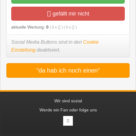
gefällt mir nicht
aktuelle Wertung:
0
(
0
x
) (
0
x
)
Social Media Buttons sind in den
Cookie
Einstellung
deaktiviert.
"da hab ich noch einen"
Wir sind sozial
Werde ein Fan oder folge uns