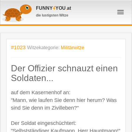
FUNNY
4
YOU
.
at
Toggl
die lustigsten Witze
navig
#1023
Witzekategorie:
Militärwitze
Der Offizier schnauzt einen
Soldaten...
auf dem Kasernenhof an:
"Mann, wie laufen Sie denn hier herum? Was
sind Sie denn im Zivilleben?"
Der Soldat eingeschüchtert:
"Selbstständiger Kaufmann, Herr Hauptmann!"