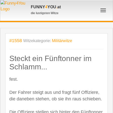
FUNNY
4
YOU
.
at
Toggl
die lustigsten Witze
navig
#1558
Witzekategorie:
Militärwitze
Steckt ein Fünftonner im
Schlamm...
fest.
Der Fahrer steigt aus und fragt fünf Offiziere,
die daneben stehen, ob sie ihn raus schieben.
Die Offiziere stellen sich hinter den Fünftonner