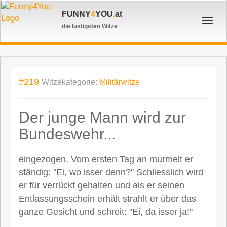
FUNNY
4
YOU
.
at
Toggl
die lustigsten Witze
navig
#219
Witzekategorie:
Militärwitze
Der junge Mann wird zur
Bundeswehr...
eingezogen. Vom ersten Tag an murmelt er
ständig: "Ei, wo isser denn?" Schliesslich wird
er für verrückt gehalten und als er seinen
Entlassungsschein erhält strahlt er über das
ganze Gesicht und schreit: "Ei, da isser ja!"