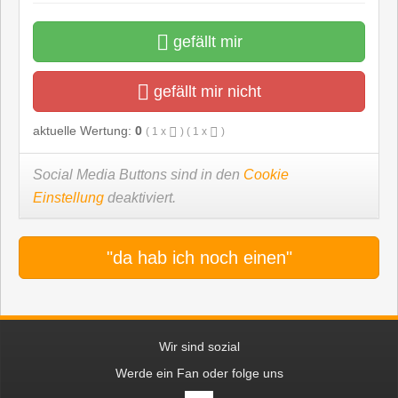
gefällt mir
gefällt mir nicht
aktuelle Wertung:
0
(
1
x
) (
1
x
)
Social Media Buttons sind in den
Cookie
Einstellung
deaktiviert.
"da hab ich noch einen"
Wir sind sozial
Werde ein Fan oder folge uns