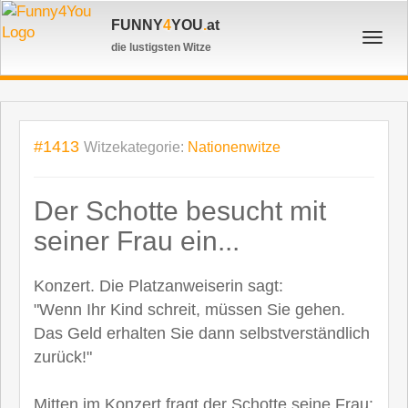
FUNNY
4
YOU
.
at
Toggl
die lustigsten Witze
navig
#1413
Witzekategorie:
Nationenwitze
Der Schotte besucht mit
seiner Frau ein...
Konzert. Die Platzanweiserin sagt:
"Wenn Ihr Kind schreit, müssen Sie gehen.
Das Geld erhalten Sie dann selbstverständlich
zurück!"
Mitten im Konzert fragt der Schotte seine Frau: