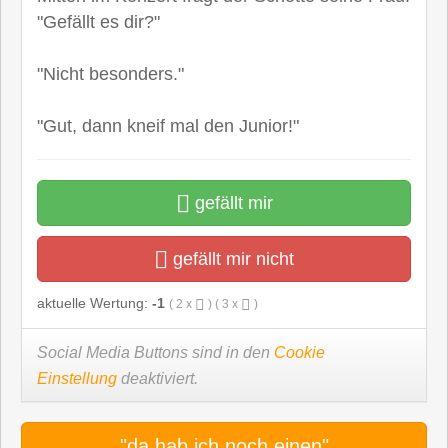
"Gefällt es dir?"
"Nicht besonders."
"Gut, dann kneif mal den Junior!"
gefällt mir
gefällt mir nicht
aktuelle Wertung:
-1
(
2
x
) (
3
x
)
Social Media Buttons sind in den
Cookie
Einstellung
deaktiviert.
"da hab ich noch einen"