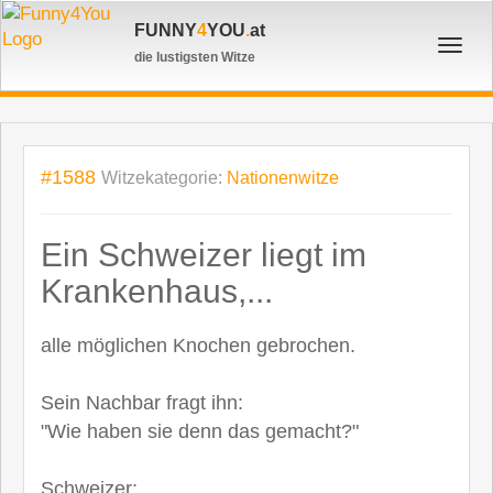
FUNNY
4
YOU
.
at
Toggl
die lustigsten Witze
navig
#1588
Witzekategorie:
Nationenwitze
Ein Schweizer liegt im
Krankenhaus,...
alle möglichen Knochen gebrochen.
Sein Nachbar fragt ihn:
"Wie haben sie denn das gemacht?"
Schweizer: