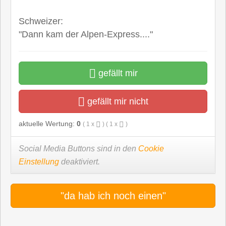
Schweizer:
"Dann kam der Alpen-Express...."
gefällt mir
gefällt mir nicht
aktuelle Wertung:
0
(
1
x
) (
1
x
)
Social Media Buttons sind in den
Cookie
Einstellung
deaktiviert.
"da hab ich noch einen"