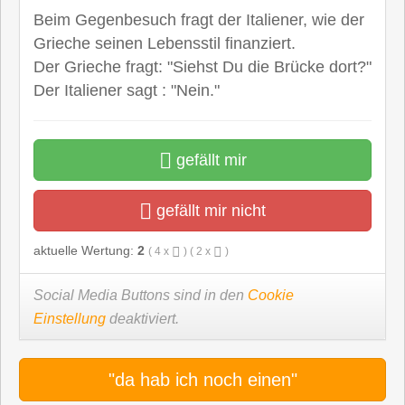
Beim Gegenbesuch fragt der Italiener, wie der
Grieche seinen Lebensstil finanziert.
Der Grieche fragt: "Siehst Du die Brücke dort?"
Der Italiener sagt : "Nein."
gefällt mir
gefällt mir nicht
aktuelle Wertung:
2
(
4
x
) (
2
x
)
Social Media Buttons sind in den
Cookie
Einstellung
deaktiviert.
"da hab ich noch einen"