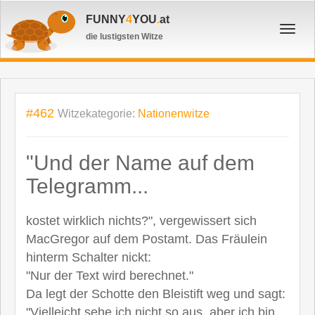
FUNNY
4
YOU
.
at
Toggl
die lustigsten Witze
navig
#462
Witzekategorie:
Nationenwitze
"Und der Name auf dem
Telegramm...
kostet wirklich nichts?", vergewissert sich
MacGregor auf dem Postamt. Das Fräulein
hinterm Schalter nickt:
"Nur der Text wird berechnet."
Da legt der Schotte den Bleistift weg und sagt:
"Vielleicht sehe ich nicht so aus, aber ich bin