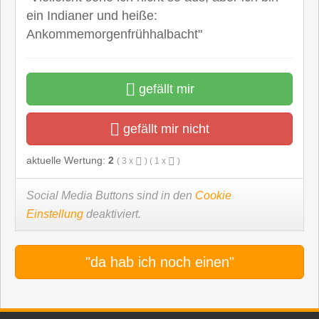
ein Indianer und heiße:
Ankommemorgenfrühhalbacht"
gefällt mir
gefällt mir nicht
aktuelle Wertung:
2
(
3
x
) (
1
x
)
Social Media Buttons sind in den
Cookie
Einstellung
deaktiviert.
"da hab ich noch einen"