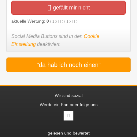
gefällt mir nicht
aktuelle Wertung:
0
(
1
x
) (
1
x
)
Social Media Buttons sind in den
Cookie
Einstellung
deaktiviert.
"da hab ich noch einen"
Wir sind sozial
Werde ein Fan oder folge uns
gelesen und bewertet