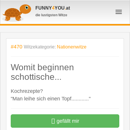
FUNNY
4
YOU
.
at
Toggl
die lustigsten Witze
navig
#470
Witzekategorie:
Nationenwitze
Womit beginnen
schottische...
Kochrezepte?
"Man leihe sich einen Topf............"
gefällt mir