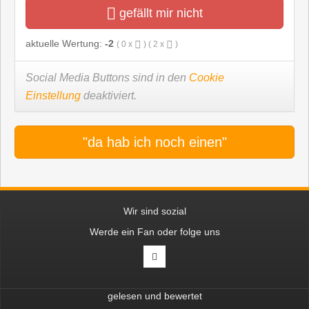
gefällt mir nicht
aktuelle Wertung:
-2
(
0
x
) (
2
x
)
Social Media Buttons sind in den
Cookie
Einstellung
deaktiviert.
"da hab ich noch einen"
Wir sind sozial
Werde ein Fan oder folge uns
gelesen und bewertet