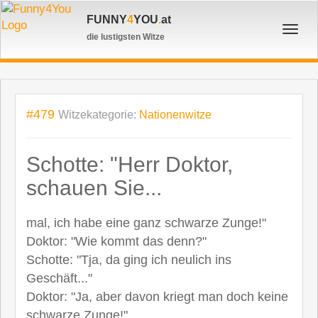
FUNNY
4
YOU
.
at
Toggl
die lustigsten Witze
navig
#479
Witzekategorie:
Nationenwitze
Schotte: "Herr Doktor,
schauen Sie...
mal, ich habe eine ganz schwarze Zunge!"
Doktor: "Wie kommt das denn?"
Schotte: "Tja, da ging ich neulich ins
Geschäft..."
Doktor: "Ja, aber davon kriegt man doch keine
schwarze Zunge!"