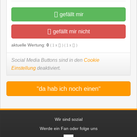
gefällt mir
gefällt mir nicht
aktuelle Wertung:
0
(
1
x
) (
1
x
)
Social Media Buttons sind in den
Cookie
Einstellung
deaktiviert.
"da hab ich noch einen"
Wir sind sozial
Werde ein Fan oder folge uns