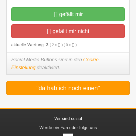
gefällt mir
gefällt mir nicht
aktuelle Wertung:
2
(
2
x
) (
0
x
)
Social Media Buttons sind in den
Cookie
Einstellung
deaktiviert.
"da hab ich noch einen"
Wir sind sozial
Werde ein Fan oder folge uns