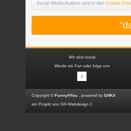
Social Media Buttons sind in den
Cookie Eins
"d
Wir sind sozial
Werde ein Fan oder folge uns
Copyright ©
Funny4You
powered by
GHKit
ein Projekt von
GH-Webdesign