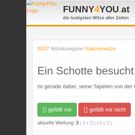
FUNNY
4
YOU
.
at
die lustigsten Witze
aller Zeiten
#637
Witzekategorie:
Nationenwitze
Ein Schotte besucht
ist gerade dabei, seine Tapeten von der 
gefällt mir
gefällt mir nicht
aktuelle Wertung:
3
(
3
x
) (
0
x
)