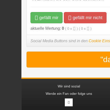
gefällt mir
gefällt mir nicht
aktuelle Wertung:
0
(
0
x
) (
0
x
)
Social Media Buttons sind in den
Cookie Eins
"d
Wir sind sozial
Werde ein Fan oder folge uns