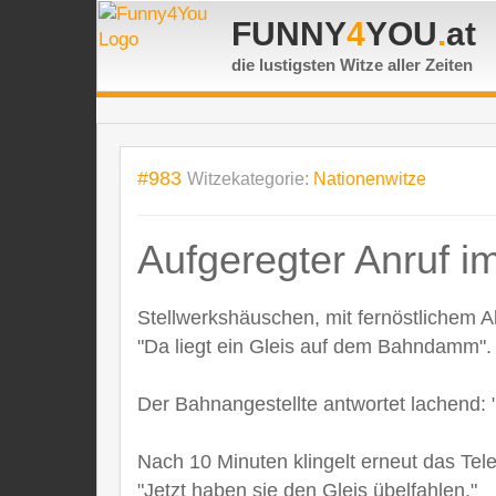
FUNNY
4
YOU
.
at
die lustigsten Witze
aller Zeiten
#983
Witzekategorie:
Nationenwitze
Aufgeregter Anruf im
Stellwerkshäuschen, mit fernöstlichem A
"Da liegt ein Gleis auf dem Bahndamm".
Der Bahnangestellte antwortet lachend: 
Nach 10 Minuten klingelt erneut das Tele
"Jetzt haben sie den Gleis übelfahlen."