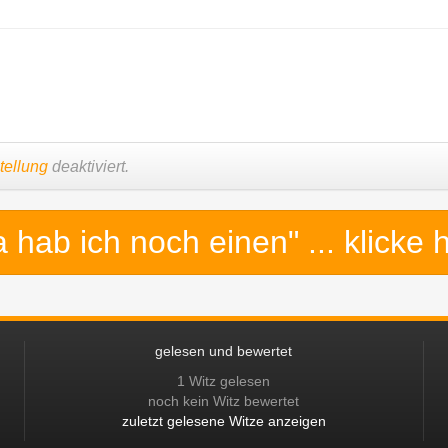
tellung
deaktiviert.
a hab ich noch einen"
... klicke 
gelesen und bewertet
1 Witz gelesen
noch kein Witz bewertet
zuletzt gelesene Witze anzeigen