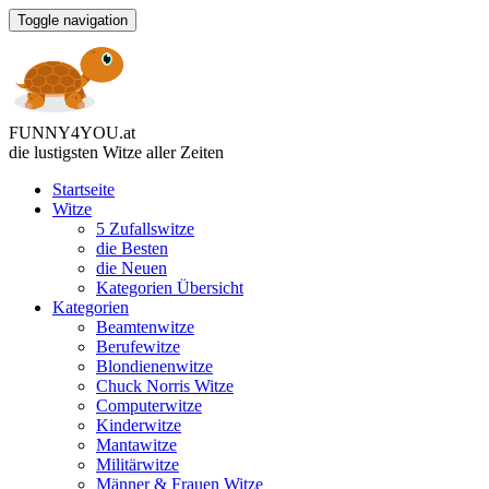
Toggle navigation
FUNNY
4
YOU
.
at
die lustigsten Witze
aller Zeiten
Startseite
Witze
5 Zufallswitze
die Besten
die Neuen
Kategorien Übersicht
Kategorien
Beamtenwitze
Berufewitze
Blondienenwitze
Chuck Norris Witze
Computerwitze
Kinderwitze
Mantawitze
Militärwitze
Männer & Frauen Witze