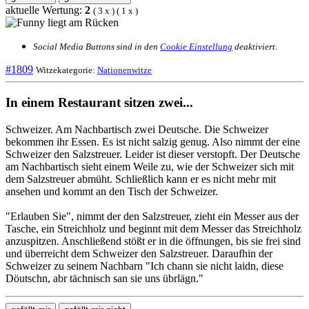
aktuelle Wertung:
2
(
3
x
) (
1
x
)
Social Media Buttons sind in den
Cookie Einstellung
deaktiviert.
#1809
Witzekategorie:
Nationenwitze
In einem Restaurant sitzen zwei...
Schweizer. Am Nachbartisch zwei Deutsche. Die Schweizer
bekommen ihr Essen. Es ist nicht salzig genug. Also nimmt der eine
Schweizer den Salzstreuer. Leider ist dieser verstopft. Der Deutsche
am Nachbartisch sieht einem Weile zu, wie der Schweizer sich mit
dem Salzstreuer abmüht. Schließlich kann er es nicht mehr mit
ansehen und kommt an den Tisch der Schweizer.
"Erlauben Sie", nimmt der den Salzstreuer, zieht ein Messer aus der
Tasche, ein Streichholz und beginnt mit dem Messer das Streichholz
anzuspitzen. Anschließend stößt er in die öffnungen, bis sie frei sind
und überreicht dem Schweizer den Salzstreuer. Daraufhin der
Schweizer zu seinem Nachbarn "Ich chann sie nicht laidn, diese
Döutschn, abr tächnisch san sie uns übrlägn."