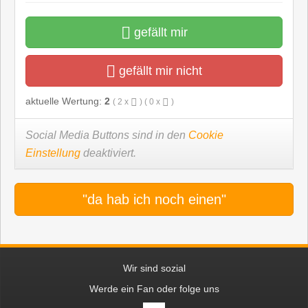
gefällt mir
gefällt mir nicht
aktuelle Wertung:
2
(
2
x
) (
0
x
)
Social Media Buttons sind in den
Cookie
Einstellung
deaktiviert.
"da hab ich noch einen"
Wir sind sozial
Werde ein Fan oder folge uns