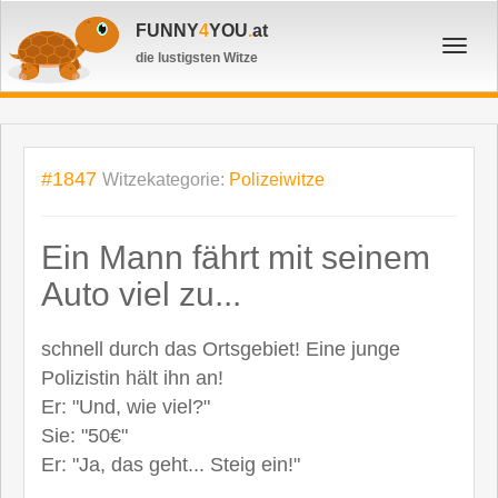
FUNNY
4
YOU
.
at
Toggl
die lustigsten Witze
navig
#1847
Witzekategorie:
Polizeiwitze
Ein Mann fährt mit seinem
Auto viel zu...
schnell durch das Ortsgebiet! Eine junge
Polizistin hält ihn an!
Er: "Und, wie viel?"
Sie: "50€"
Er: "Ja, das geht... Steig ein!"