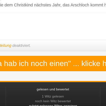
e dem Christkind nächstes Jahr, das Arschloch kommt hi
tellung
deaktiviert.
a hab ich noch einen"
... klicke 
gelesen und bewertet
1 Witz gelesen
noch kein Witz bewertet
zuletzt gelesene Witze anzeigen