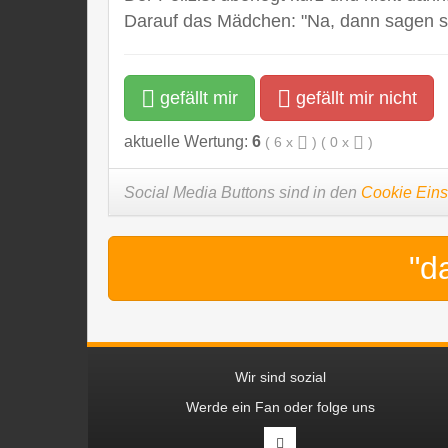
Darauf das Mädchen: "Na, dann sagen si
gefällt mir
gefällt mir nicht
aktuelle Wertung:
6
(
6
x
) (
0
x
)
Social Media Buttons sind in den
Cookie Eins
"d
Wir sind sozial
Werde ein Fan oder folge uns