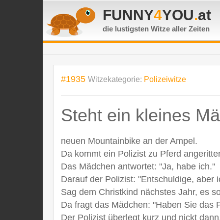
FUNNY
4
YOU
.
at
die lustigsten Witze
aller Zeiten
#1935
Witzekategorie:
Polizeiwitze
Steht ein kleines M
neuen Mountainbike an der Ampel.
Da kommt ein Polizist zu Pferd angerit
Das Mädchen antwortet: "Ja, habe ich."
Darauf der Polizist: "Entschuldige, aber
Sag dem Christkind nächstes Jahr, es sol
Da fragt das Mädchen: "Haben Sie das 
Der Polizist überlegt kurz und nickt dann