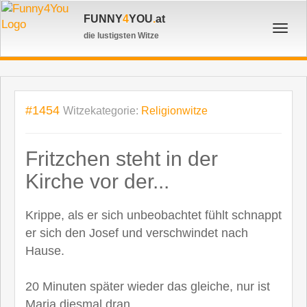
FUNNY
4
YOU
.
at
Toggl
die lustigsten Witze
navig
#1454
Witzekategorie:
Religionwitze
Fritzchen steht in der
Kirche vor der...
Krippe, als er sich unbeobachtet fühlt schnappt
er sich den Josef und verschwindet nach
Hause.
20 Minuten später wieder das gleiche, nur ist
Maria diesmal dran.